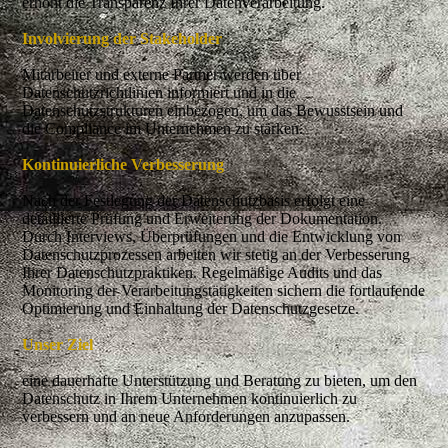
erhöht die Transparenz Ihrer Datenverarbeitung.
Involvierung der Stakeholder
Mitarbeiter und externe Partner werden über
Datenschutzrichtlinien informiert und in die
Datenschutzstrukturen einbezogen, um das Bewusstsein und
die Compliance im Unternehmen zu stärken.
Kontinuierliche Verbesserung
Nach der Festlegung der Datenschutzbasis erfolgt eine
detaillierte Prüfung und Erweiterung der Dokumentation.
Durch Interviews, Überprüfungen und die Entwicklung von
Datenschutzprozessen arbeiten wir stetig an der Verbesserung
Ihrer Datenschutzpraktiken. Regelmäßige Audits und das
Monitoring der Verarbeitungstätigkeiten sichern die fortlaufende
Optimierung und Einhaltung der Datenschutzgesetze.
Unser Ziel
eine dauerhafte Unterstützung und Beratung zu bieten, um den
Datenschutz in Ihrem Unternehmen kontinuierlich zu
verbessern und an neue Anforderungen anzupassen.