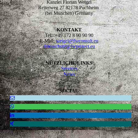
Kanzlei Florian Weigel
Reiterweg 27 82178 Puchheim
(bei München) Germany
KONTAKT
Tel.: +49 172 8 90 90 90
E-Mail:
weigel@fwconsult.eu
datenschutz@fwprotect.eu
NÜTZLICHE LINKS
Services
News
SOCIAL