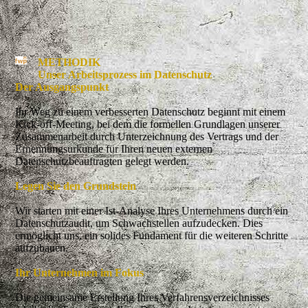
METHODIK
Unser Arbeitsprozess im Datenschutz
Der Ausgangspunkt
Ihr Weg zu einem verbesserten Datenschutz beginnt mit einem
Kick-off-Meeting, bei dem die formellen Grundlagen unserer
Zusammenarbeit durch Unterzeichnung des Vertrags und der
Ernennungsurkunde für Ihren neuen externen
Datenschutzbeauftragten gelegt werden.
Legen Sie den Grundstein
Wir starten mit einer Ist-Analyse Ihres Unternehmens durch ein
Datenschutzaudit, um Schwachstellen aufzudecken. Dies
ermöglicht uns, ein solides Fundament für die weiteren Schritte
aufzubauen.
Ihr Unternehmen im Fokus
Die gemeinsame Erstellung Ihres Verfahrensverzeichnisses