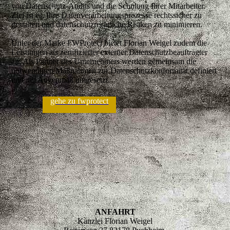
von Datenschutz-Audits und die Schulung Ihrer Mitarbeiter.
Ziel ist es, Ihre Datenverarbeitungsprozesse rechtssicher zu
gestalten und datenschutzrechtliche Risiken zu minimieren.
Unter der Marke FWProtect bietet Florian Weigel zudem die
Leistungen als zertifizierter externer Datenschutzbeauftragter
an. Als Partner des Unternehmers werden gemeinsam die
notwendigen Maßnahmen zur Datenschutzkonformität definiert
und mit Augenmaß umgesetzt.
gehe zu fwprotect
ANFAHRT
Kanzlei Florian Weigel