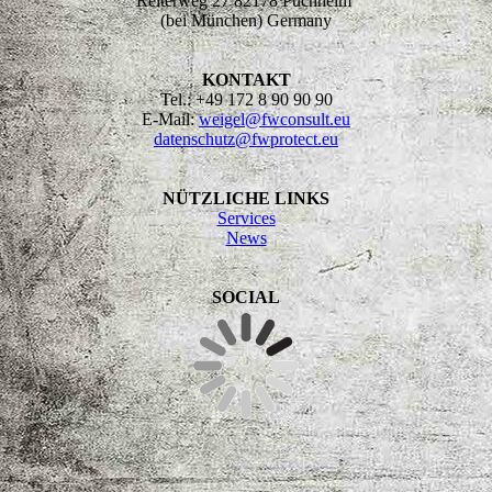
Reiterweg 27 82178 Puchheim
(bei München) Germany
KONTAKT
Tel.: +49 172 8 90 90 90
E-Mail:
weigel@fwconsult.eu
datenschutz@fwprotect.eu
NÜTZLICHE LINKS
Services
News
SOCIAL