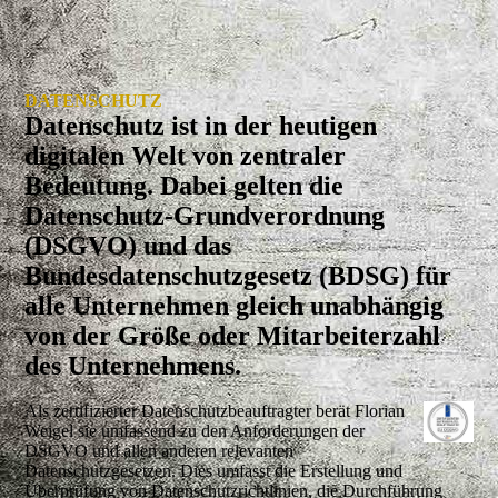
DATENSCHUTZ
Datenschutz ist in der heutigen
digitalen Welt von zentraler
Bedeutung. Dabei gelten die
Datenschutz-Grundverordnung
(DSGVO) und das
Bundesdatenschutzgesetz (BDSG) für
alle Unternehmen gleich unabhängig
von der Größe oder Mitarbeiterzahl
des Unternehmens.
Als zertifizierter Datenschutzbeauftragter berät Florian
Weigel sie umfassend zu den Anforderungen der
DSGVO und allen anderen relevanten
Datenschutzgesetzen. Dies umfasst die Erstellung und
Überprüfung von Datenschutzrichtlinien, die Durchführung