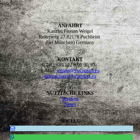
ANFAHRT
Kanzlei Florian Weigel
Reiterweg 27 82178 Puchheim
(bei München) Germany
KONTAKT
Tel.: +49 172 8 90 90 90
E-Mail:
weigel@fwconsult.eu
datenschutz@fwprotect.eu
NÜTZLICHE LINKS
Services
News
SOCIAL