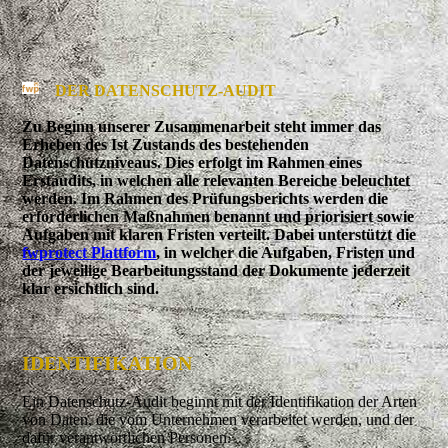
DER DATENSCHUTZ-AUDIT
Zu Beginn unserer Zusammenarbeit steht immer das
Erheben des Ist Zustands des bestehenden
Datenschutzniveaus. Dies erfolgt im Rahmen eines
Erstaudits, in welchen alle relevanten Bereiche beleuchtet
werden. Im Rahmen des Prüfungsberichts werden die
erforderlichen Maßnahmen benannt und priorisiert sowie
Aufgaben mit klaren Fristen verteilt. Dabei unterstützt die
fwprotect Plattform
, in welcher die Aufgaben, Fristen und
der jeweilige Bearbeitungsstand der Dokumente jederzeit
klar ersichtlich sind.
IDENTIFIKATION
Ein Datenschutz-Audit beginnt mit der Identifikation der Arten
von Daten, die vom Unternehmen verarbeitet werden, und der
dafür verantwortlichen Personen.