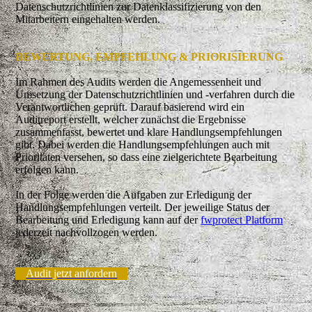
Datenschutzrichtlinien zur Datenklassifizierung von den
Mitarbeitern eingehalten werden.
BEWERTUNG, EMPFEHLUNG & PRIORISIERUNG
Im Rahmen des Audits werden die Angemessenheit und
Umsetzung der Datenschutzrichtlinien und -verfahren durch die
Verantwortlichen geprüft. Darauf basierend wird ein
Auditreport erstellt, welcher zunächst die Ergebnisse
zusammenfasst, bewertet und klare Handlungsempfehlungen
gibt. Dabei werden die Handlungsempfehlungen auch mit
Prioritäten versehen, so dass eine zielgerichtete Bearbeitung
erfolgen kann.
In der Folge werden die Aufgaben zur Erledigung der
Handlungsempfehlungen verteilt. Der jeweilige Status der
Bearbeitung und Erledigung kann auf der
fwprotect Platform
jederzeit nachvollzogen werden.
Audit jetzt anfordern