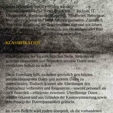
Dabei beleuchten und überprüfen wir die
Unternehmensprozesse in den Bereichen IT Technik, IT
Management, Webpräsenz, Marketing, Mitarbeiter, Betriebsrat,
Videoüberwachung und Datenschutzorganisation. Zusätzlich
findet eine Begehung der Betriebsstätten statt und wir führen
Befragungen der Mitarbeiter durch, um ein umfassendes Bild
der Datennutzung und -speicherung zu erhalten.
KLASSIFIKATION
Nach der Identifikation der Datenarten ermöglicht deren
Klassifizierung der verantwortlichen Stelle, Ressourcen
gezielter einzusetzen und besonders sensible Daten unter
verstärkten Schutz zu stellen.
Diese Einteilung hilft, zwischen gesetzlich geschützten
personenbezogenen Daten und anderen Daten zu
unterscheiden. Dadurch können alle Abteilungen den
Datenschutz verbessern und Ressourcen – sowohl personell als
auch finanziell – effizienter zuweisen. Überflüssige Daten
werden erkannt und aus Gründen der Kostenoptimierung sowie
dem Prinzip der Datensparsamkeit gelöscht.
Im Audit-Bericht wird zudem überprüft, ob die vorhandenen